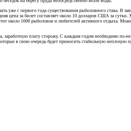
 беседок на берегу пруда непосредственно возле воды.
ть уже с первого года существования рыболовного става. В зави
няя цена за билет составляет около 10 долларов США за сутки. 
етит около 1000 рыболовов и любителей активного отдыха. Можн
тава, заработную плату сторожу. С каждым годом необходимо по-н
 которые в свою очередь будет приносить стабильную неплохую 