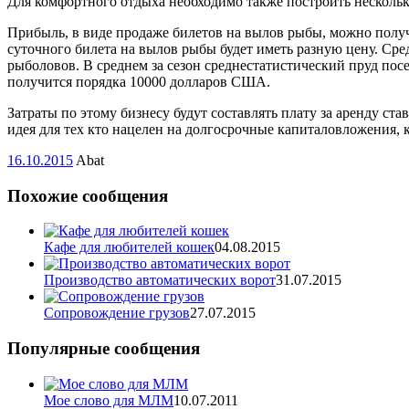
Для комфортного отдыха необходимо также построить несколько
Прибыль, в виде продаже билетов на вылов рыбы, можно получа
суточного билета на вылов рыбы будет иметь разную цену. Сред
рыболовов. В среднем за сезон среднестатистический пруд пос
получится порядка 10000 долларов США.
Затраты по этому бизнесу будут составлять плату за аренду с
идея для тех кто нацелен на долгосрочные капиталовложения,
16.10.2015
Abat
Похожие сообщения
Кафе для любителей кошек
04.08.2015
Производство автоматических ворот
31.07.2015
Cопровождение грузов
27.07.2015
Популярные сообщения
Мое слово для МЛМ
10.07.2011